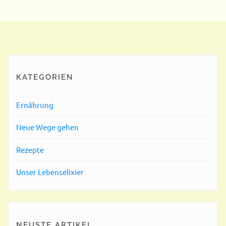
die
Sache
mit
der
Zeit"
KATEGORIEN
Ernährung
Neue Wege gehen
Rezepte
Unser Lebenselixier
NEUSTE ARTIKEL